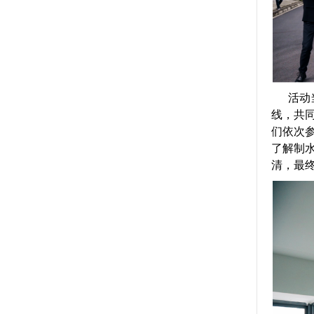
活动当
线，共同
们依次
了解制
清，最