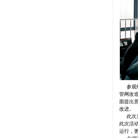
参观
管网改
面提出
改进。
此次开
此次活
运行，