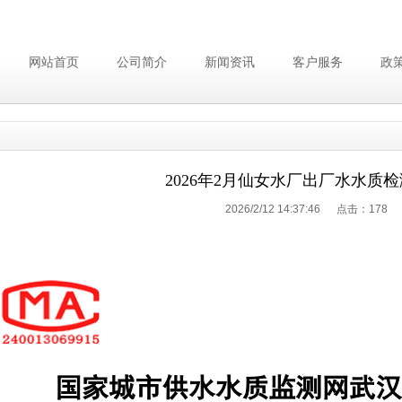
网站首页
公司简介
新闻资讯
客户服务
政
2026年2月仙女水厂出厂水水质
2026/2/12 14:37:46 点击：
178