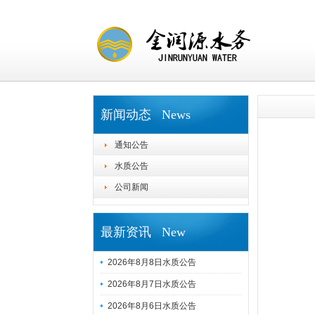
新闻动态 News
通知公告
水质公告
公司新闻
最新资讯 New
2026年8月8日水质公告
2026年8月7日水质公告
2026年8月6日水质公告